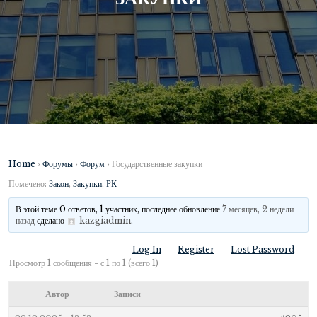
Home
›
Форумы
›
Форум
›
Государственные закупки
Помечено:
Закон
,
Закупки
,
РК
В этой теме 0 ответов, 1 участник, последнее обновление
7 месяцев, 2 недели
назад
сделано
kazgiadmin
.
Log In
Register
Lost Password
Просмотр 1 сообщения - с 1 по 1 (всего 1)
Автор
Записи